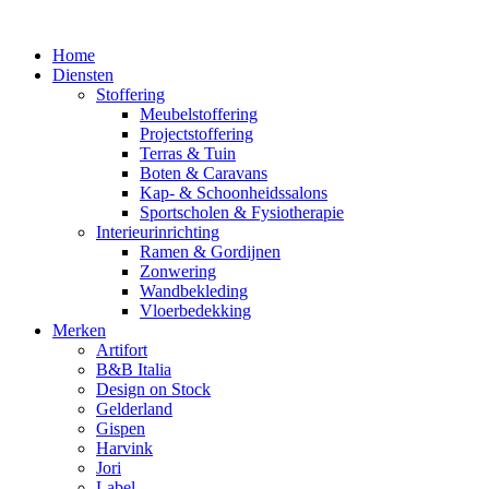
Home
Diensten
Stoffering
Meubelstoffering
Projectstoffering
Terras & Tuin
Boten & Caravans
Kap- & Schoonheidssalons
Sportscholen & Fysiotherapie
Interieurinrichting
Ramen & Gordijnen
Zonwering
Wandbekleding
Vloerbedekking
Merken
Artifort
B&B Italia
Design on Stock
Gelderland
Gispen
Harvink
Jori
Label